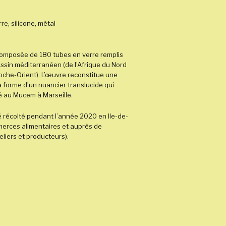
re, silicone, métal
 composée de 180 tubes en verre remplis
bassin méditerranéen (de l’Afrique du Nord
oche-Orient). L’œuvre reconstitue une
 forme d’un nuancier translucide qui
é au Mucem à Marseille.
té récolté pendant l’année 2020 en Ile-de-
merces alimentaires et auprès de
eliers et producteurs).