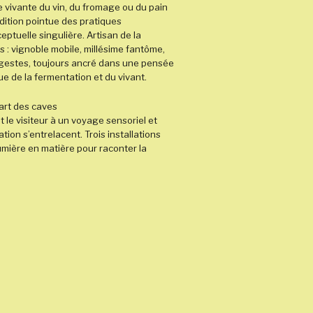
re vivante du vin, du fromage ou du pain
rudition pointue des pratiques
tuelle singulière. Artisan de la
s : vignoble mobile, millésime fantôme,
gestes, toujours ancré dans une pensée
que de la fermentation et du vivant.
d’art des caves
t le visiteur à un voyage sensoriel et
réation s’entrelacent. Trois installations
mière en matière pour raconter la