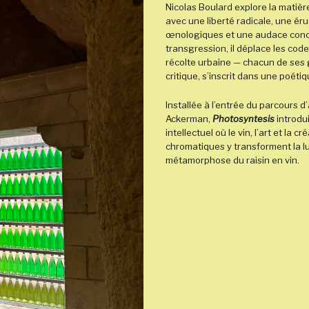
Nicolas Boulard explore la matiè
avec une liberté radicale, une é
œnologiques et une audace concep
transgression, il déplace les code
récolte urbaine — chacun de ses 
critique, s’inscrit dans une poéti
Installée à l’entrée du parcours 
Ackerman,
Photosyntesis
introdui
intellectuel où le vin, l’art et la c
chromatiques y transforment la lu
métamorphose du raisin en vin.