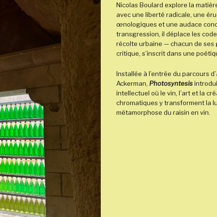
Nicolas Boulard explore la matiè
avec une liberté radicale, une é
œnologiques et une audace concep
transgression, il déplace les code
récolte urbaine — chacun de ses 
critique, s’inscrit dans une poéti
Installée à l’entrée du parcours 
Ackerman,
Photosyntesis
introdui
intellectuel où le vin, l’art et la c
chromatiques y transforment la lu
métamorphose du raisin en vin.