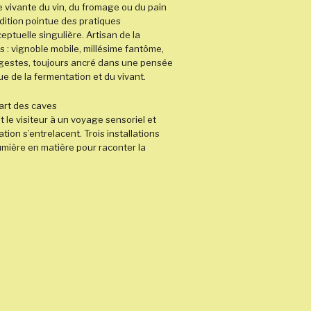
re vivante du vin, du fromage ou du pain
rudition pointue des pratiques
tuelle singulière. Artisan de la
s : vignoble mobile, millésime fantôme,
gestes, toujours ancré dans une pensée
que de la fermentation et du vivant.
d’art des caves
t le visiteur à un voyage sensoriel et
réation s’entrelacent. Trois installations
mière en matière pour raconter la