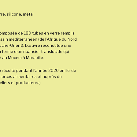
re, silicone, métal
 composée de 180 tubes en verre remplis
bassin méditerranéen (de l’Afrique du Nord
oche-Orient). L’œuvre reconstitue une
 forme d’un nuancier translucide qui
é au Mucem à Marseille.
té récolté pendant l’année 2020 en Ile-de-
merces alimentaires et auprès de
eliers et producteurs).