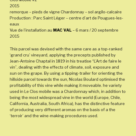
2015
remorque – pieds de vigne Chardonnay – sol argilo-calcaire
Production : Parc Saint Léger – centre d’art de Pougues-les-
eaux
Vue de l’installation au
MAC VAL
– 6 mars / 20 septembre
2015
This parcel was devised with the same care as a top-ranked
‘grand cru’ vineyard, applying the precepts published by
Jean-Antoine Chaptal in 1819 in his treatise “L’Art de faire le
vin”, dealing with the effects of climate, soil, exposure and
sun on the grape. By using a tipping-trailer for orienting the
hillside parcel towards the sun, Nicolas Boulard optimised the
profitability of this vine while making it moveable. he variety
used in Le Clos mobile was a Chardonnay which, in addition to
being the most widespread vine in the world (Europe, Chile,
California, Australia, South Africa), has the distinctive feature
of producing very different aromas on the basis of a the
‘terroir’ and the wine-making procedures used.