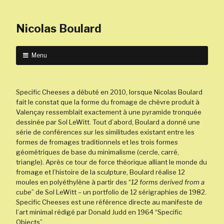
Nicolas Boulard
Menu
Specific Cheeses a débuté en 2010, lorsque Nicolas Boulard
fait le constat que la forme du fromage de chèvre produit à
Valençay ressemblait exactement à une pyramide tronquée
dessinée par Sol LeWitt. Tout d’abord, Boulard a donné une
série de conférences sur les similitudes existant entre les
formes de fromages traditionnels et les trois formes
géométriques de base du minimalisme (cercle, carré,
triangle). Après ce tour de force théorique alliant le monde du
fromage et l’histoire de la sculpture, Boulard réalise 12
moules en polyéthylène à partir des “
12 forms derived from a
cube
” de Sol LeWitt – un portfolio de 12 sérigraphies de 1982.
Specific Cheeses est une référence directe au manifeste de
l’art minimal rédigé par Donald Judd en 1964 “Specific
Objects”.